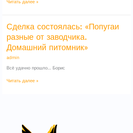
Читать далее »
Сделка
Сделка состоялась: «Попугаи
состоялась:
разные от заводчика.
«Попугаи
разные
Домашний питомник»
от
заводчика.
admin
Домашний
питомник»
Всё удачно прошло… Борис
Читать далее »