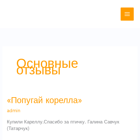
Перейти
к
содержимому
Основные
отзывы
«Попугай
«Попугай корелла»
корелла»
admin
Купили Кареллу.Спасибо за птичку. Галина Савчук
(Татарчук)