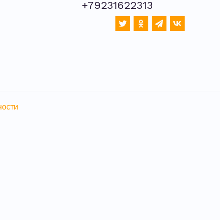
+79231622313
ности