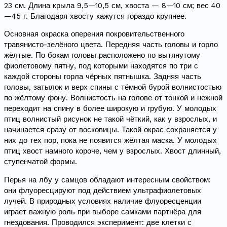
23 см. Длина крыла 9,5—10,5 см, хвоста — 8—10 см; вес 40
—45 г. Благодаря хвосту кажутся гораздо крупнее.
Основная окраска оперения покровительственного
травянисто-зелёного цвета. Передняя часть головы и горло
жёлтые. По бокам головы расположено по вытянутому
фиолетовому пятну, под которыми находятся по три с
каждой стороны горла чёрных пятнышка. Задняя часть
головы, затылок и верх спины с тёмной бурой волнистостью
по жёлтому фону. Волнистость на голове от тонкой и нежной
переходит на спину в более широкую и грубую. У молодых
птиц волнистый рисунок не такой чёткий, как у взрослых, и
начинается сразу от восковицы. Такой окрас сохраняется у
них до тех пор, пока не появится жёлтая маска. У молодых
птиц хвост намного короче, чем у взрослых. Хвост длинный,
ступенчатой формы.
Перья на лбу у самцов обладают интересным свойством:
они флуоресцируют под действием ультрафиолетовых
лучей. В природных условиях наличие флуоресценции
играет важную роль при выборе самками партнёра для
гнездования. Проводился эксперимент: две клетки с