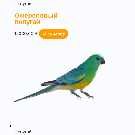
Попугай
Ожереловый
попугай
15000,00
₽
В корзину
Попугай