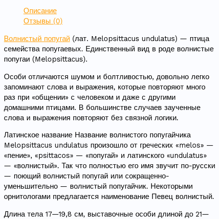
Описание
Отзывы (0)
Волнистый попугай
(лат. Melopsittacus undulatus) — птица
семейства попугаевых. Единственный вид в роде волнистые
попугаи (Melopsittacus).
Особи отличаются шумом и болтливостью, довольно легко
запоминают слова и выражения, которые повторяют много
раз при «общении» с человеком и даже с другими
домашними птицами. В большинстве случаев заученные
слова и выражения повторяют без связной логики.
Латинское название Название волнистого попугайчика
Melopsittacus undulatus произошло от греческих «melos» —
«пение», «psittacos» — «попугай» и латинского «undulatus»
— «волнистый». Так что полностью его имя звучит по-русски
— поющий волнистый попугай или сокращенно-
уменьшительно — волнистый попугайчик. Некоторыми
орнитологами предлагается наименование Певец волнистый.
Длина тела 17—19,8 см, выставочные особи длиной до 21—