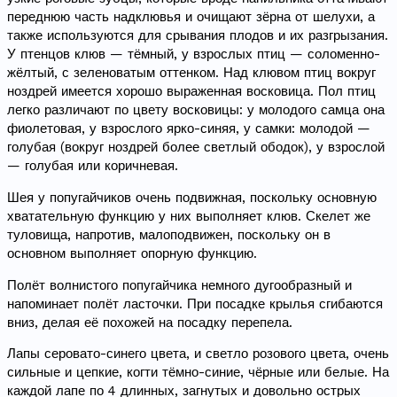
переднюю часть надклювья и очищают зёрна от шелухи, а
также используются для срывания плодов и их разгрызания.
У птенцов клюв — тёмный, у взрослых птиц — соломенно-
жёлтый, с зеленоватым оттенком. Над клювом птиц вокруг
ноздрей имеется хорошо выраженная восковица. Пол птиц
легко различают по цвету восковицы: у молодого самца она
фиолетовая, у взрослого ярко-синяя, у самки: молодой —
голубая (вокруг ноздрей более светлый ободок), у взрослой
— голубая или коричневая.
Шея у попугайчиков очень подвижная, поскольку основную
хватательную функцию у них выполняет клюв. Скелет же
туловища, напротив, малоподвижен, поскольку он в
основном выполняет опорную функцию.
Полёт волнистого попугайчика немного дугообразный и
напоминает полёт ласточки. При посадке крылья сгибаются
вниз, делая её похожей на посадку перепела.
Лапы серовато-синего цвета, и светло розового цвета, очень
сильные и цепкие, когти тёмно-синие, чёрные или белые. На
каждой лапе по 4 длинных, загнутых и довольно острых