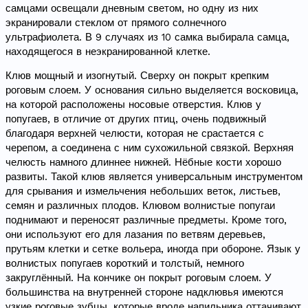
самцами освещали дневным светом, но одну из них
экранировали стеклом от прямого солнечного
ультрафиолета. В 9 случаях из 10 самка выбирала самца,
находящегося в неэкранированной клетке.
Клюв мощный и изогнутый. Сверху он покрыт крепким
роговым слоем. У основания сильно выделяется восковица,
на которой расположены носовые отверстия. Клюв у
попугаев, в отличие от других птиц, очень подвижный
благодаря верхней челюсти, которая не срастается с
черепом, а соединена с ним сухожильной связкой. Верхняя
челюсть намного длиннее нижней. Нёбные кости хорошо
развиты. Такой клюв является универсальным инструментом
для срывания и измельчения небольших веток, листьев,
семян и различных плодов. Клювом волнистые попугаи
поднимают и переносят различные предметы. Кроме того,
они используют его для лазания по ветвям деревьев,
прутьям клетки и сетке вольера, иногда при обороне. Язык у
волнистых попугаев короткий и толстый, немного
закруглённый. На кончике он покрыт роговым слоем. У
большинства на внутренней стороне надклювья имеются
узкие роговые зубцы, которые вроде напильника оттачивают