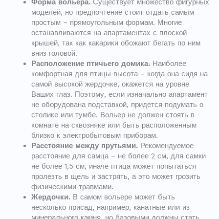
Форма вольера.
Существует множество фигурных
моделей, но предпочтение стоит отдать самым
простым – прямоугольным формам. Многие
останавливаются на апартаментах с плоской
крышей, так как какарики обожают бегать по ним
вниз головой.
Расположение птичьего домика.
Наиболее
комфортная для птицы высота – когда она сидя на
самой высокой жердочке, окажется на уровне
Ваших глаз. Поэтому, если изначально апартамент
не оборудована подставкой, придется подумать о
столике или тумбе. Вольер не должен стоять в
комнате на сквозняке или быть расположенным
близко к электробытовым приборам.
Расстояние между прутьями.
Рекомендуемое
расстояние для самца – не более 2 см, для самки
не более 1,5 см, иначе птица может попытаться
пролезть в щель и застрять, а это может грозить
физическими травмами.
Жердочки.
В самом вольере может быть
несколько присад, например, канатные или из
минерального камня, но базовыми должны стать