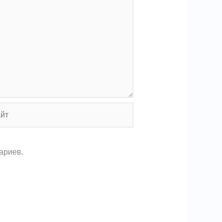
т
ариев.