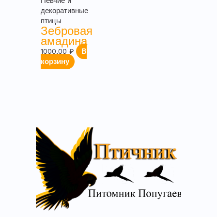
Певчие и
декоративные
птицы
Зебровая
амадина
1000,00
₽
В
корзину